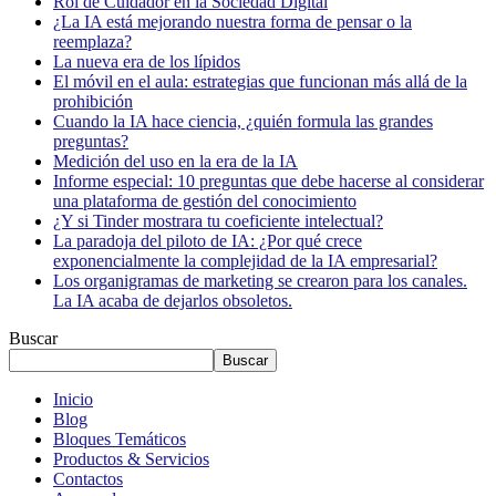
Rol de Cuidador en la Sociedad Digital
¿La IA está mejorando nuestra forma de pensar o la
reemplaza?
La nueva era de los lípidos
El móvil en el aula: estrategias que funcionan más allá de la
prohibición
Cuando la IA hace ciencia, ¿quién formula las grandes
preguntas?
Medición del uso en la era de la IA
Informe especial: 10 preguntas que debe hacerse al considerar
una plataforma de gestión del conocimiento
¿Y si Tinder mostrara tu coeficiente intelectual?
La paradoja del piloto de IA: ¿Por qué crece
exponencialmente la complejidad de la IA empresarial?
Los organigramas de marketing se crearon para los canales.
La IA acaba de dejarlos obsoletos.
Buscar
Buscar
Inicio
Blog
Bloques Temáticos
Productos & Servicios
Contactos