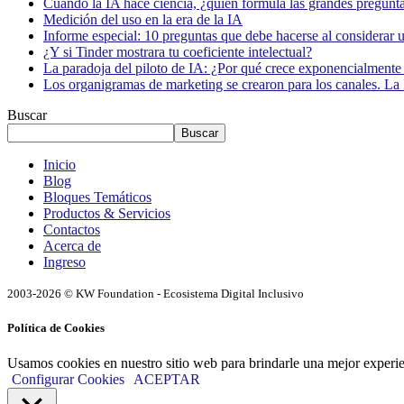
Cuando la IA hace ciencia, ¿quién formula las grandes pregunt
Medición del uso en la era de la IA
Informe especial: 10 preguntas que debe hacerse al considerar 
¿Y si Tinder mostrara tu coeficiente intelectual?
La paradoja del piloto de IA: ¿Por qué crece exponencialmente 
Los organigramas de marketing se crearon para los canales. La 
Buscar
Buscar
Inicio
Blog
Bloques Temáticos
Productos & Servicios
Contactos
Acerca de
Ingreso
2003-2026 © KW Foundation - Ecosistema Digital Inclusivo
Política de Cookies
Usamos cookies en nuestro sitio web para brindarle una mejor experi
Configurar Cookies
ACEPTAR