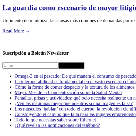
La guardia como escenario de mayor litigi
Un intento de minimizar las causas más comunes de demandas por res
Read More
→
Suscripción a Boletín Newsletter
Omega-3 en el pescado: De qué manera el consumo de pescado
La interoperabilidad es fundamental en el vasto escenario clínic
Cómo la forma de comer despacio y la textura de los alimentos i
Mayo: Mes de la Concientización sobre la Salud Mental
Pantallas, prisas y actividades: qué ocio necesita realmente un 
¿Ven las máquinas mejor que nosotros si una imagen es falsa?
Los músculos ‘hablan’ con todo el cuerpo: la revolución científi
Construyendo el camino que falta para las mujeres emprendedor
Todo lo que necesitas saber sobre Ethernet
¿Qué revelan las notificaciones del teléfono?