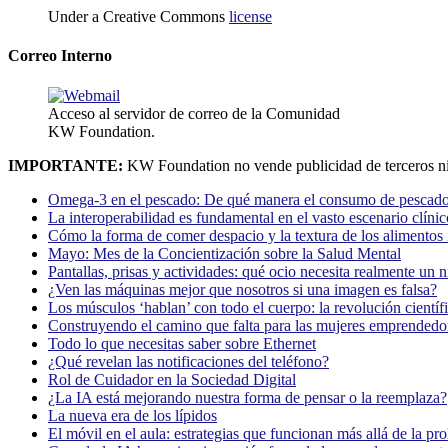
Under a Creative Commons
license
Correo Interno
Acceso al servidor de correo de la Comunidad
KW Foundation.
IMPORTANTE:
KW Foundation no vende publicidad de terceros ni
Omega-3 en el pescado: De qué manera el consumo de pescado
La interoperabilidad es fundamental en el vasto escenario clínic
Cómo la forma de comer despacio y la textura de los alimentos i
Mayo: Mes de la Concientización sobre la Salud Mental
Pantallas, prisas y actividades: qué ocio necesita realmente un 
¿Ven las máquinas mejor que nosotros si una imagen es falsa?
Los músculos ‘hablan’ con todo el cuerpo: la revolución científi
Construyendo el camino que falta para las mujeres emprendedor
Todo lo que necesitas saber sobre Ethernet
¿Qué revelan las notificaciones del teléfono?
Rol de Cuidador en la Sociedad Digital
¿La IA está mejorando nuestra forma de pensar o la reemplaza?
La nueva era de los lípidos
El móvil en el aula: estrategias que funcionan más allá de la pr