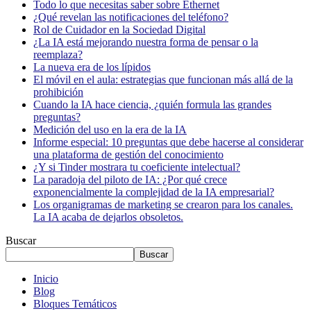
Todo lo que necesitas saber sobre Ethernet
¿Qué revelan las notificaciones del teléfono?
Rol de Cuidador en la Sociedad Digital
¿La IA está mejorando nuestra forma de pensar o la
reemplaza?
La nueva era de los lípidos
El móvil en el aula: estrategias que funcionan más allá de la
prohibición
Cuando la IA hace ciencia, ¿quién formula las grandes
preguntas?
Medición del uso en la era de la IA
Informe especial: 10 preguntas que debe hacerse al considerar
una plataforma de gestión del conocimiento
¿Y si Tinder mostrara tu coeficiente intelectual?
La paradoja del piloto de IA: ¿Por qué crece
exponencialmente la complejidad de la IA empresarial?
Los organigramas de marketing se crearon para los canales.
La IA acaba de dejarlos obsoletos.
Buscar
Buscar
Inicio
Blog
Bloques Temáticos