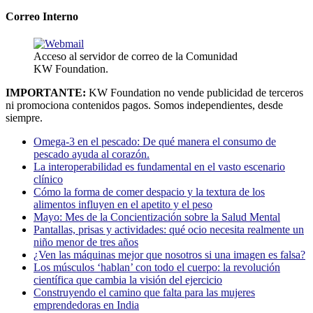
Correo Interno
Acceso al servidor de correo de la Comunidad
KW Foundation.
IMPORTANTE:
KW Foundation no vende publicidad de terceros
ni promociona contenidos pagos. Somos independientes, desde
siempre.
Omega-3 en el pescado: De qué manera el consumo de
pescado ayuda al corazón.
La interoperabilidad es fundamental en el vasto escenario
clínico
Cómo la forma de comer despacio y la textura de los
alimentos influyen en el apetito y el peso
Mayo: Mes de la Concientización sobre la Salud Mental
Pantallas, prisas y actividades: qué ocio necesita realmente un
niño menor de tres años
¿Ven las máquinas mejor que nosotros si una imagen es falsa?
Los músculos ‘hablan’ con todo el cuerpo: la revolución
científica que cambia la visión del ejercicio
Construyendo el camino que falta para las mujeres
emprendedoras en India