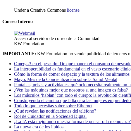
Under a Creative Commons
license
Correo Interno
Acceso al servidor de correo de la Comunidad
KW Foundation.
IMPORTANTE:
KW Foundation no vende publicidad de terceros ni
Omega-3 en el pescado: De qué manera el consumo de pescado
La interoperabilidad es fundamental en el vasto escenario clínic
Cómo la forma de comer despacio y la textura de los alimentos i
Mayo: Mes de la Concientización sobre la Salud Mental
Pantallas, prisas y actividades: qué ocio necesita realmente un 
¿Ven las máquinas mejor que nosotros si una imagen es falsa?
Los músculos ‘hablan’ con todo el cuerpo: la revolución científi
Construyendo el camino que falta para las mujeres emprendedor
Todo lo que necesitas saber sobre Ethernet
¿Qué revelan las notificaciones del teléfono?
Rol de Cuidador en la Sociedad Digital
¿La IA está mejorando nuestra forma de pensar o la reemplaza?
La nueva era de los lípidos