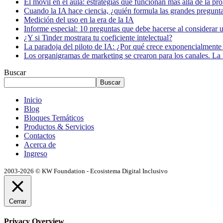
El móvil en el aula: estrategias que funcionan más allá de la pr
Cuando la IA hace ciencia, ¿quién formula las grandes pregunt
Medición del uso en la era de la IA
Informe especial: 10 preguntas que debe hacerse al considerar 
¿Y si Tinder mostrara tu coeficiente intelectual?
La paradoja del piloto de IA: ¿Por qué crece exponencialmente 
Los organigramas de marketing se crearon para los canales. La 
Buscar
Buscar
Inicio
Blog
Bloques Temáticos
Productos & Servicios
Contactos
Acerca de
Ingreso
2003-2026 © KW Foundation - Ecosistema Digital Inclusivo
Cerrar
Privacy Overview