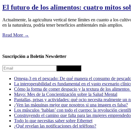
El futuro de los alimentos: cuatro mitos so
Actualmente, la agricultura vertical tiene límites en cuanto a los cult
en la naturaleza, podría tener beneficios ambientales más amplios.
Read More
→
Suscripción a Boletín Newsletter
Omega-3 en el pescado: De qué manera el consumo de pescado
La interoperabilidad es fundamental en el vasto escenario clínic
Cómo la forma de comer despacio y la textura de los alimentos i
Mayo: Mes de la Concientización sobre la Salud Mental
Pantallas, prisas y actividades: qué ocio necesita realmente un 
¿Ven las máquinas mejor que nosotros si una imagen es falsa?
Los músculos ‘hablan’ con todo el cuerpo: la revolución científi
Construyendo el camino que falta para las mujeres emprendedor
Todo lo que necesitas saber sobre Ethernet
¿Qué revelan las notificaciones del teléfono?