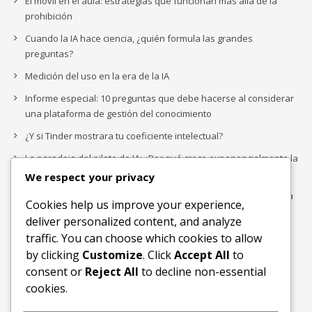
El móvil en el aula: estrategias que funcionan más allá de la
prohibición
Cuando la IA hace ciencia, ¿quién formula las grandes
preguntas?
Medición del uso en la era de la IA
Informe especial: 10 preguntas que debe hacerse al considerar
una plataforma de gestión del conocimiento
¿Y si Tinder mostrara tu coeficiente intelectual?
La paradoja del piloto de IA: ¿Por qué crece exponencialmente la
complejidad de la IA empresarial?
We respect your privacy
Los organigramas de marketing se crearon para los canales. La
Cookies help us improve your experience,
IA acaba de dejarlos obsoletos.
deliver personalized content, and analyze
traffic. You can choose which cookies to allow
by clicking
Customize
. Click
Accept All
to
Buscar
consent or
Reject All
to decline non-essential
Buscar
cookies.