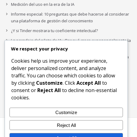
Medición del uso en la era de la IA
Informe especial: 10 preguntas que debe hacerse al considerar
una plataforma de gestión del conocimiento
¿Y si Tinder mostrara tu coeficiente intelectual?
La paradoja del piloto de IA: ¿Por qué crece exponencialmente la
complejidad de la IA empresarial?
We respect your privacy
Los organigramas de marketing se crearon para los canales. La
Cookies help us improve your experience,
IA acaba de dejarlos obsoletos.
deliver personalized content, and analyze
traffic. You can choose which cookies to allow
by clicking
Customize
. Click
Accept All
to
Buscar
consent or
Reject All
to decline non-essential
Buscar
cookies.
Customize
Reject All
Inicio
Blog
Bloques Temáticos