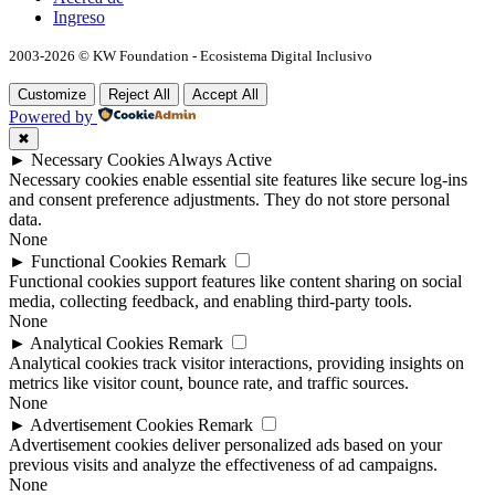
Ingreso
2003-2026 © KW Foundation - Ecosistema Digital Inclusivo
Customize
Reject All
Accept All
Powered by
✖
►
Necessary Cookies
Always Active
Necessary cookies enable essential site features like secure log-ins
and consent preference adjustments. They do not store personal
data.
None
►
Functional Cookies
Remark
Functional cookies support features like content sharing on social
media, collecting feedback, and enabling third-party tools.
None
►
Analytical Cookies
Remark
Analytical cookies track visitor interactions, providing insights on
metrics like visitor count, bounce rate, and traffic sources.
None
►
Advertisement Cookies
Remark
Advertisement cookies deliver personalized ads based on your
previous visits and analyze the effectiveness of ad campaigns.
None