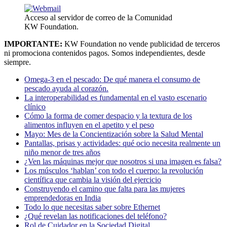
Acceso al servidor de correo de la Comunidad
KW Foundation.
IMPORTANTE:
KW Foundation no vende publicidad de terceros
ni promociona contenidos pagos. Somos independientes, desde
siempre.
Omega-3 en el pescado: De qué manera el consumo de
pescado ayuda al corazón.
La interoperabilidad es fundamental en el vasto escenario
clínico
Cómo la forma de comer despacio y la textura de los
alimentos influyen en el apetito y el peso
Mayo: Mes de la Concientización sobre la Salud Mental
Pantallas, prisas y actividades: qué ocio necesita realmente un
niño menor de tres años
¿Ven las máquinas mejor que nosotros si una imagen es falsa?
Los músculos ‘hablan’ con todo el cuerpo: la revolución
científica que cambia la visión del ejercicio
Construyendo el camino que falta para las mujeres
emprendedoras en India
Todo lo que necesitas saber sobre Ethernet
¿Qué revelan las notificaciones del teléfono?
Rol de Cuidador en la Sociedad Digital