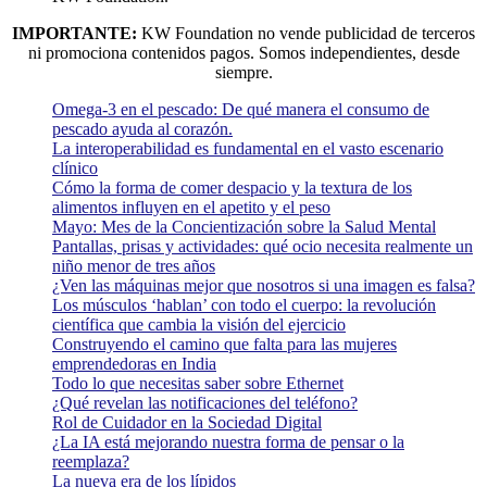
IMPORTANTE:
KW Foundation no vende publicidad de terceros
ni promociona contenidos pagos. Somos independientes, desde
siempre.
Omega-3 en el pescado: De qué manera el consumo de
pescado ayuda al corazón.
La interoperabilidad es fundamental en el vasto escenario
clínico
Cómo la forma de comer despacio y la textura de los
alimentos influyen en el apetito y el peso
Mayo: Mes de la Concientización sobre la Salud Mental
Pantallas, prisas y actividades: qué ocio necesita realmente un
niño menor de tres años
¿Ven las máquinas mejor que nosotros si una imagen es falsa?
Los músculos ‘hablan’ con todo el cuerpo: la revolución
científica que cambia la visión del ejercicio
Construyendo el camino que falta para las mujeres
emprendedoras en India
Todo lo que necesitas saber sobre Ethernet
¿Qué revelan las notificaciones del teléfono?
Rol de Cuidador en la Sociedad Digital
¿La IA está mejorando nuestra forma de pensar o la
reemplaza?
La nueva era de los lípidos