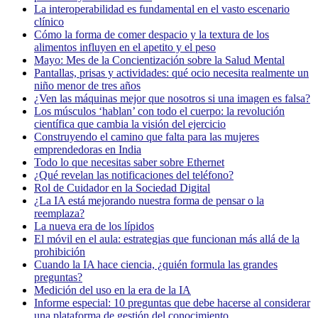
La interoperabilidad es fundamental en el vasto escenario
clínico
Cómo la forma de comer despacio y la textura de los
alimentos influyen en el apetito y el peso
Mayo: Mes de la Concientización sobre la Salud Mental
Pantallas, prisas y actividades: qué ocio necesita realmente un
niño menor de tres años
¿Ven las máquinas mejor que nosotros si una imagen es falsa?
Los músculos ‘hablan’ con todo el cuerpo: la revolución
científica que cambia la visión del ejercicio
Construyendo el camino que falta para las mujeres
emprendedoras en India
Todo lo que necesitas saber sobre Ethernet
¿Qué revelan las notificaciones del teléfono?
Rol de Cuidador en la Sociedad Digital
¿La IA está mejorando nuestra forma de pensar o la
reemplaza?
La nueva era de los lípidos
El móvil en el aula: estrategias que funcionan más allá de la
prohibición
Cuando la IA hace ciencia, ¿quién formula las grandes
preguntas?
Medición del uso en la era de la IA
Informe especial: 10 preguntas que debe hacerse al considerar
una plataforma de gestión del conocimiento