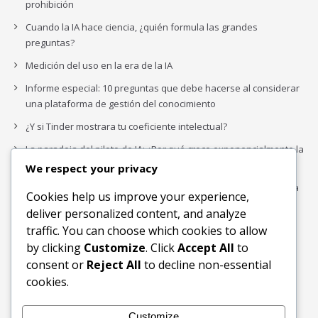
prohibición
Cuando la IA hace ciencia, ¿quién formula las grandes
preguntas?
Medición del uso en la era de la IA
Informe especial: 10 preguntas que debe hacerse al considerar
una plataforma de gestión del conocimiento
¿Y si Tinder mostrara tu coeficiente intelectual?
La paradoja del piloto de IA: ¿Por qué crece exponencialmente la
complejidad de la IA empresarial?
We respect your privacy
Los organigramas de marketing se crearon para los canales. La
Cookies help us improve your experience,
IA acaba de dejarlos obsoletos.
deliver personalized content, and analyze
traffic. You can choose which cookies to allow
by clicking
Customize
. Click
Accept All
to
Buscar
consent or
Reject All
to decline non-essential
Buscar
cookies.
Customize