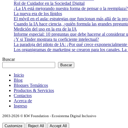
Rol de Cuidador en la Sociedad Digital
¿La IA está mejorando nuestra forma de pensar o la reemplaza?
La nueva era de los lípidos
El móvil en el aula: estrategias que funcionan más allá de la pr
Cuando la IA hace ciencia, ¿quién formula las grandes pregunt
Medición del uso en la era de la IA
Informe especial: 10 preguntas que debe hacerse al considerar 
¿Y si Tinder mostrara tu coeficiente intelectual?
La paradoja del piloto de IA: ¿Por qué crece exponencialmente 
Los organigramas de marketing se crearon para los canales. La 
Buscar
Buscar
Inicio
Blog
Bloques Temáticos
Productos & Servicios
Contactos
Acerca de
Ingreso
2003-2026 © KW Foundation - Ecosistema Digital Inclusivo
Customize
Reject All
Accept All