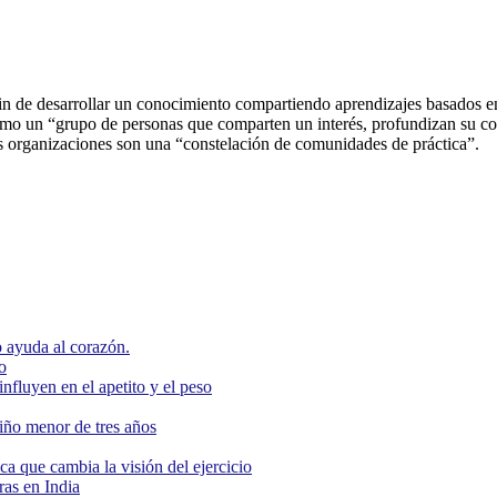
in de desarrollar un conocimiento compartiendo aprendizajes basados en
mo un “grupo de personas que comparten un interés, profundizan su con
 las organizaciones son una “constelación de comunidades de práctica”.
 ayuda al corazón.
o
nfluyen en el apetito y el peso
niño menor de tres años
ca que cambia la visión del ejercicio
as en India