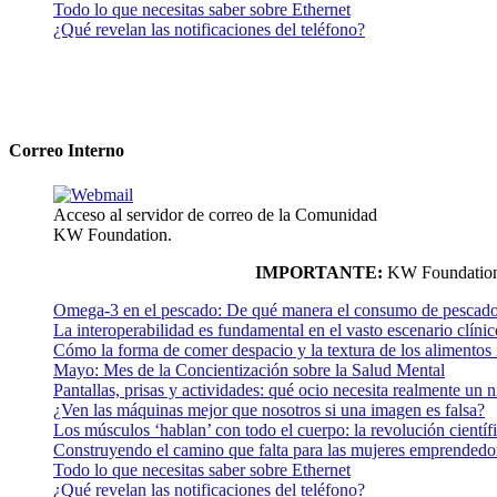
Todo lo que necesitas saber sobre Ethernet
¿Qué revelan las notificaciones del teléfono?
Correo Interno
Acceso al servidor de correo de la Comunidad
KW Foundation.
IMPORTANTE:
KW Foundation n
Omega-3 en el pescado: De qué manera el consumo de pescado
La interoperabilidad es fundamental en el vasto escenario clínic
Cómo la forma de comer despacio y la textura de los alimentos i
Mayo: Mes de la Concientización sobre la Salud Mental
Pantallas, prisas y actividades: qué ocio necesita realmente un 
¿Ven las máquinas mejor que nosotros si una imagen es falsa?
Los músculos ‘hablan’ con todo el cuerpo: la revolución científi
Construyendo el camino que falta para las mujeres emprendedor
Todo lo que necesitas saber sobre Ethernet
¿Qué revelan las notificaciones del teléfono?