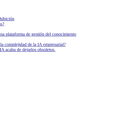
ohibición
as?
una plataforma de gestión del conocimiento
la complejidad de la IA empresarial?
IA acaba de dejarlos obsoletos.