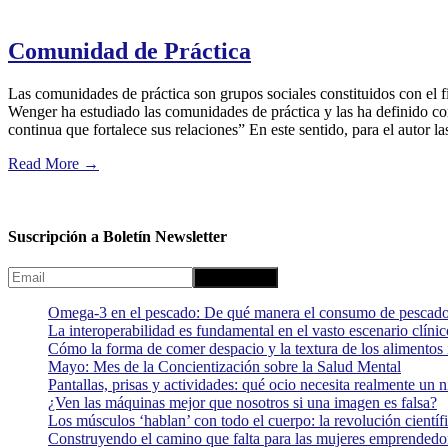
Comunidad de Práctica
Las comunidades de práctica son grupos sociales constituidos con el f
Wenger ha estudiado las comunidades de práctica y las ha definido co
continua que fortalece sus relaciones​” En este sentido, para el autor
Read More
→
Suscripción a Boletín Newsletter
Omega-3 en el pescado: De qué manera el consumo de pescado
La interoperabilidad es fundamental en el vasto escenario clínic
Cómo la forma de comer despacio y la textura de los alimentos i
Mayo: Mes de la Concientización sobre la Salud Mental
Pantallas, prisas y actividades: qué ocio necesita realmente un 
¿Ven las máquinas mejor que nosotros si una imagen es falsa?
Los músculos ‘hablan’ con todo el cuerpo: la revolución científi
Construyendo el camino que falta para las mujeres emprendedor