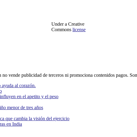
Under a Creative
Commons
license
o vende publicidad de terceros ni promociona contenidos pagos. Som
 ayuda al corazón.
o
nfluyen en el apetito y el peso
niño menor de tres años
ca que cambia la visión del ejercicio
as en India