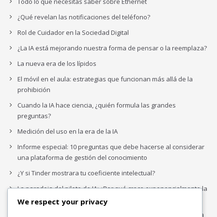
Todo lo que necesitas saber sobre Ethernet
¿Qué revelan las notificaciones del teléfono?
Rol de Cuidador en la Sociedad Digital
¿La IA está mejorando nuestra forma de pensar o la reemplaza?
La nueva era de los lípidos
El móvil en el aula: estrategias que funcionan más allá de la
prohibición
Cuando la IA hace ciencia, ¿quién formula las grandes
preguntas?
Medición del uso en la era de la IA
Informe especial: 10 preguntas que debe hacerse al considerar
una plataforma de gestión del conocimiento
¿Y si Tinder mostrara tu coeficiente intelectual?
La paradoja del piloto de IA: ¿Por qué crece exponencialmente la
complejidad de la IA empresarial?
We respect your privacy
Los organigramas de marketing se crearon para los canales. La