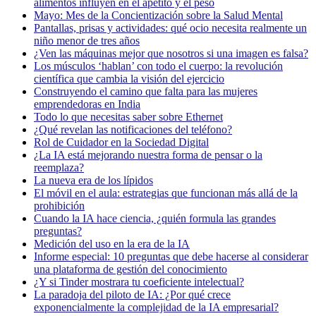
alimentos influyen en el apetito y el peso
Mayo: Mes de la Concientización sobre la Salud Mental
Pantallas, prisas y actividades: qué ocio necesita realmente un
niño menor de tres años
¿Ven las máquinas mejor que nosotros si una imagen es falsa?
Los músculos ‘hablan’ con todo el cuerpo: la revolución
científica que cambia la visión del ejercicio
Construyendo el camino que falta para las mujeres
emprendedoras en India
Todo lo que necesitas saber sobre Ethernet
¿Qué revelan las notificaciones del teléfono?
Rol de Cuidador en la Sociedad Digital
¿La IA está mejorando nuestra forma de pensar o la
reemplaza?
La nueva era de los lípidos
El móvil en el aula: estrategias que funcionan más allá de la
prohibición
Cuando la IA hace ciencia, ¿quién formula las grandes
preguntas?
Medición del uso en la era de la IA
Informe especial: 10 preguntas que debe hacerse al considerar
una plataforma de gestión del conocimiento
¿Y si Tinder mostrara tu coeficiente intelectual?
La paradoja del piloto de IA: ¿Por qué crece
exponencialmente la complejidad de la IA empresarial?