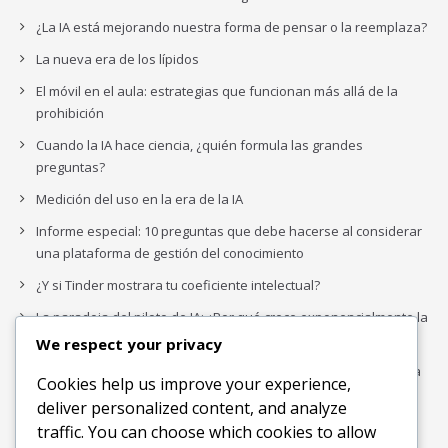
¿La IA está mejorando nuestra forma de pensar o la reemplaza?
La nueva era de los lípidos
El móvil en el aula: estrategias que funcionan más allá de la
prohibición
Cuando la IA hace ciencia, ¿quién formula las grandes
preguntas?
Medición del uso en la era de la IA
Informe especial: 10 preguntas que debe hacerse al considerar
una plataforma de gestión del conocimiento
¿Y si Tinder mostrara tu coeficiente intelectual?
La paradoja del piloto de IA: ¿Por qué crece exponencialmente la
complejidad de la IA empresarial?
We respect your privacy
Los organigramas de marketing se crearon para los canales. La
Cookies help us improve your experience,
IA acaba de dejarlos obsoletos.
deliver personalized content, and analyze
traffic. You can choose which cookies to allow