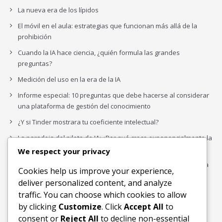
La nueva era de los lípidos
El móvil en el aula: estrategias que funcionan más allá de la
prohibición
Cuando la IA hace ciencia, ¿quién formula las grandes
preguntas?
Medición del uso en la era de la IA
Informe especial: 10 preguntas que debe hacerse al considerar
una plataforma de gestión del conocimiento
¿Y si Tinder mostrara tu coeficiente intelectual?
La paradoja del piloto de IA: ¿Por qué crece exponencialmente la
complejidad de la IA empresarial?
We respect your privacy
Los organigramas de marketing se crearon para los canales. La
Cookies help us improve your experience,
IA acaba de dejarlos obsoletos.
deliver personalized content, and analyze
traffic. You can choose which cookies to allow
by clicking
Customize
. Click
Accept All
to
Buscar
consent or
Reject All
to decline non-essential
Buscar