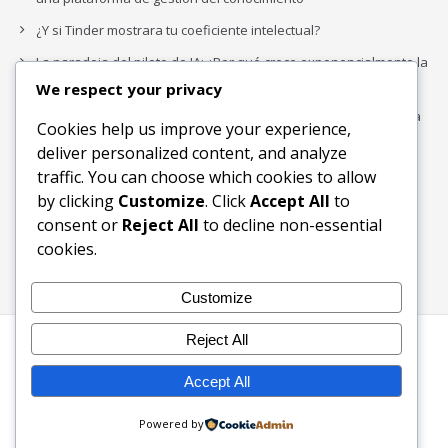
¿Y si Tinder mostrara tu coeficiente intelectual?
La paradoja del piloto de IA: ¿Por qué crece exponencialmente la
complejidad de la IA empresarial?
We respect your privacy
Los organigramas de marketing se crearon para los canales. La
Cookies help us improve your experience,
IA acaba de dejarlos obsoletos.
deliver personalized content, and analyze
traffic. You can choose which cookies to allow
by clicking
Customize
. Click
Accept All
to
Buscar
consent or
Reject All
to decline non-essential
Buscar
cookies.
Customize
Reject All
Inicio
Blog
Bloques Temáticos
Productos & Servicios
Contactos
Acerca de
Accept All
Ingreso
Powered by
2003-2026 © KW Foundation - Ecosistema Digital Inclusivo