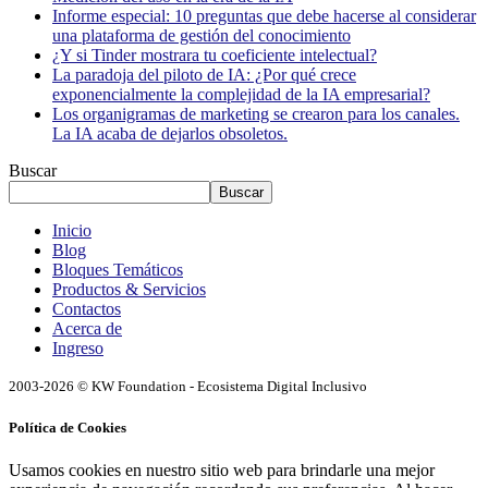
Informe especial: 10 preguntas que debe hacerse al considerar
una plataforma de gestión del conocimiento
¿Y si Tinder mostrara tu coeficiente intelectual?
La paradoja del piloto de IA: ¿Por qué crece
exponencialmente la complejidad de la IA empresarial?
Los organigramas de marketing se crearon para los canales.
La IA acaba de dejarlos obsoletos.
Buscar
Buscar
Inicio
Blog
Bloques Temáticos
Productos & Servicios
Contactos
Acerca de
Ingreso
2003-2026 © KW Foundation - Ecosistema Digital Inclusivo
Política de Cookies
Usamos cookies en nuestro sitio web para brindarle una mejor