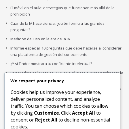
El móvil en el aula: estrategias que funcionan más allá de la
prohibición
Cuando la IA hace ciencia, ¿quién formula las grandes
preguntas?
Medición del uso en la era de la IA
Informe especial: 10 preguntas que debe hacerse al considerar
una plataforma de gestión del conocimiento
¿Y si Tinder mostrara tu coeficiente intelectual?
La paradoja del piloto de IA: ¿Por qué crece exponencialmente la
complejidad de la IA empresarial?
We respect your privacy
Los organigramas de marketing se crearon para los canales. La
Cookies help us improve your experience,
IA acaba de dejarlos obsoletos.
deliver personalized content, and analyze
traffic. You can choose which cookies to allow
by clicking
Customize
. Click
Accept All
to
Buscar
consent or
Reject All
to decline non-essential
Buscar
cookies.