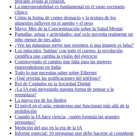
pescado ayuda al corazón.
La interoperabilidad es fundamental en el vasto escenario
clínico
Cómo la forma de comer despacio y la textura de los
alimentos influyen en el apetito y el peso
Mayo: Mes de la Concientización sobre la Salud Mental
Pantallas, prisas y actividades: qué ocio necesita realmente un
niño menor de tres años
¿Ven las máquinas mejor que nosotros si una imagen es falsa?
Los músculos ‘hablan’ con todo el cuerpo: la revolución
científica que cambia la visión del ejercicio
Construyendo el camino que falta para las mujeres
emprendedoras en India
Todo lo que necesitas saber sobre Ethernet
¿Qué revelan las notificaciones del teléfono?
Rol de Cuidador en la Sociedad Digital
¿La IA está mejorando nuestra forma de pensar o la
reemplaza?
La nueva era de los lípidos
El móvil en el aula: estrategias que funcionan más allá de la
prohibición
Cuando la IA hace ciencia, ¿quién formula las grandes
preguntas?
Medición del uso en la era de la IA
Informe especial: 10 preguntas que debe hacerse al considerar