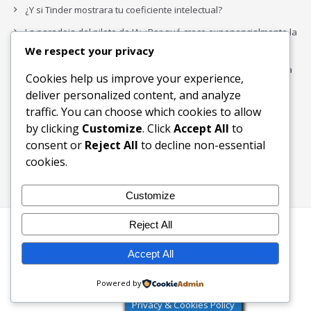
¿Y si Tinder mostrara tu coeficiente intelectual?
La paradoja del piloto de IA: ¿Por qué crece exponencialmente la
complejidad de la IA empresarial?
We respect your privacy
Los organigramas de marketing se crearon para los canales. La
Cookies help us improve your experience,
IA acaba de dejarlos obsoletos.
deliver personalized content, and analyze
traffic. You can choose which cookies to allow
by clicking
Customize
. Click
Accept All
to
Buscar
consent or
Reject All
to decline non-essential
Buscar
cookies.
Customize
Reject All
Inicio
Blog
Bloques Temáticos
Productos & Servicios
Contactos
Acerca de
Accept All
Ingreso
Powered by
2003-2026 © KW Foundation - Ecosistema Digital Inclusivo
Privacy & Cookies Policy