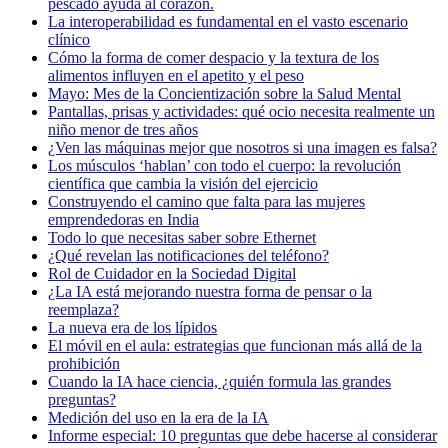
pescado ayuda al corazón.
La interoperabilidad es fundamental en el vasto escenario
clínico
Cómo la forma de comer despacio y la textura de los
alimentos influyen en el apetito y el peso
Mayo: Mes de la Concientización sobre la Salud Mental
Pantallas, prisas y actividades: qué ocio necesita realmente un
niño menor de tres años
¿Ven las máquinas mejor que nosotros si una imagen es falsa?
Los músculos ‘hablan’ con todo el cuerpo: la revolución
científica que cambia la visión del ejercicio
Construyendo el camino que falta para las mujeres
emprendedoras en India
Todo lo que necesitas saber sobre Ethernet
¿Qué revelan las notificaciones del teléfono?
Rol de Cuidador en la Sociedad Digital
¿La IA está mejorando nuestra forma de pensar o la
reemplaza?
La nueva era de los lípidos
El móvil en el aula: estrategias que funcionan más allá de la
prohibición
Cuando la IA hace ciencia, ¿quién formula las grandes
preguntas?
Medición del uso en la era de la IA
Informe especial: 10 preguntas que debe hacerse al considerar