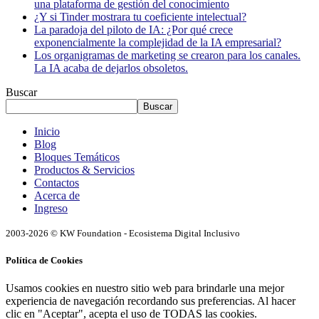
una plataforma de gestión del conocimiento
¿Y si Tinder mostrara tu coeficiente intelectual?
La paradoja del piloto de IA: ¿Por qué crece
exponencialmente la complejidad de la IA empresarial?
Los organigramas de marketing se crearon para los canales.
La IA acaba de dejarlos obsoletos.
Buscar
Buscar
Inicio
Blog
Bloques Temáticos
Productos & Servicios
Contactos
Acerca de
Ingreso
2003-2026 © KW Foundation - Ecosistema Digital Inclusivo
Política de Cookies
Usamos cookies en nuestro sitio web para brindarle una mejor
experiencia de navegación recordando sus preferencias. Al hacer
clic en "Aceptar", acepta el uso de TODAS las cookies.