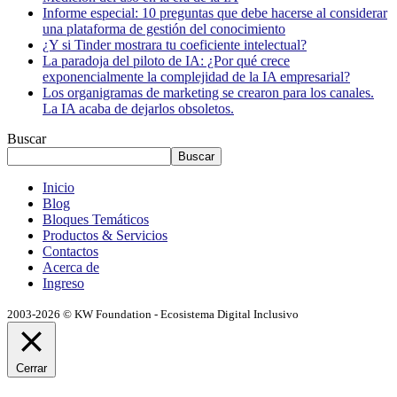
Informe especial: 10 preguntas que debe hacerse al considerar
una plataforma de gestión del conocimiento
¿Y si Tinder mostrara tu coeficiente intelectual?
La paradoja del piloto de IA: ¿Por qué crece
exponencialmente la complejidad de la IA empresarial?
Los organigramas de marketing se crearon para los canales.
La IA acaba de dejarlos obsoletos.
Buscar
Buscar
Inicio
Blog
Bloques Temáticos
Productos & Servicios
Contactos
Acerca de
Ingreso
2003-2026 © KW Foundation - Ecosistema Digital Inclusivo
Cerrar