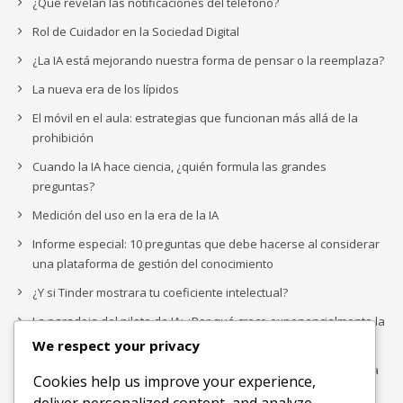
¿Qué revelan las notificaciones del teléfono?
Rol de Cuidador en la Sociedad Digital
¿La IA está mejorando nuestra forma de pensar o la reemplaza?
La nueva era de los lípidos
El móvil en el aula: estrategias que funcionan más allá de la
prohibición
Cuando la IA hace ciencia, ¿quién formula las grandes
preguntas?
Medición del uso en la era de la IA
Informe especial: 10 preguntas que debe hacerse al considerar
una plataforma de gestión del conocimiento
¿Y si Tinder mostrara tu coeficiente intelectual?
La paradoja del piloto de IA: ¿Por qué crece exponencialmente la
complejidad de la IA empresarial?
We respect your privacy
Los organigramas de marketing se crearon para los canales. La
Cookies help us improve your experience,
IA acaba de dejarlos obsoletos.
deliver personalized content, and analyze