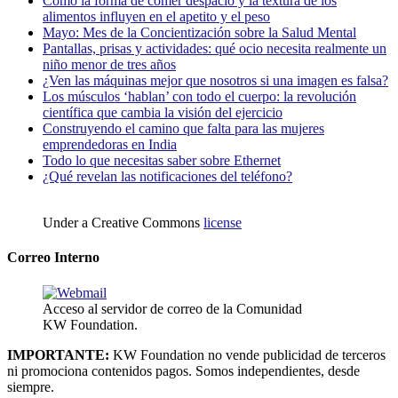
Cómo la forma de comer despacio y la textura de los
alimentos influyen en el apetito y el peso
Mayo: Mes de la Concientización sobre la Salud Mental
Pantallas, prisas y actividades: qué ocio necesita realmente un
niño menor de tres años
¿Ven las máquinas mejor que nosotros si una imagen es falsa?
Los músculos ‘hablan’ con todo el cuerpo: la revolución
científica que cambia la visión del ejercicio
Construyendo el camino que falta para las mujeres
emprendedoras en India
Todo lo que necesitas saber sobre Ethernet
¿Qué revelan las notificaciones del teléfono?
Under a Creative Commons
license
Correo Interno
Acceso al servidor de correo de la Comunidad
KW Foundation.
IMPORTANTE:
KW Foundation no vende publicidad de terceros
ni promociona contenidos pagos. Somos independientes, desde
siempre.