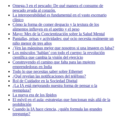
Omega-3 en el pescado: De qué manera el consumo de
pescado ayuda al corazón.
La interoperabilidad es fundamental en el vasto escenario
clínico
Cómo la forma de comer despacio y la textura de los
alimentos influyen en el apetito y el peso
Mayo: Mes de la Concientización sobre la Salud Mental
Pantallas, prisas y actividades: qué ocio necesita realmente un
niño menor de tres años
¿Ven las máquinas mejor que nosotros si una imagen es falsa?
Los músculos ‘hablan’ con todo el cuerpo: la revolución
científica que cambia la visión del ejercicio
Construyendo el camino que falta para las mujeres
emprendedoras en India
Todo lo que necesitas saber sobre Ethernet
¿Qué revelan las notificaciones del teléfono?
Rol de Cuidador en la Sociedad Digital
¿La IA está mejorando nuestra forma de pensar o la
reemplaza?
La nueva era de los lípidos
El móvil en el aula: estrategias que funcionan más allá de la
prohibición
Cuando la IA hace ciencia, ¿quién formula las grandes
preguntas?