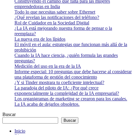
Construyendo el camino que falta para las mujeres
emprendedoras en India
Todo lo que necesitas saber sobre Ethernet
¿Qué revelan las notificaciones del teléfono?
Rol de Cuidador en la Sociedad Digital
¿La IA está mejorando nuestra forma de pensar o la
reemplaza?
La nueva era de los lípidos
El móvil en el aula: estrategias que funcionan más allá de la
prohibición
Cuando la IA hace ciencia, ¿quién formula las grandes
preguntas?
Medición del uso en la era de la IA
Informe especial: 10 preguntas que debe hacerse al considerar
una plataforma de gestión del conocimiento
¿Y si Tinder mostrara tu coeficiente intelectual?
La paradoja del piloto de IA: ¿Por qué crece
exponencialmente la complejidad de la IA empresarial?
Los organigramas de marketing se crearon para los canales.
La IA acaba de dejarlos obsoletos.
Buscar
Buscar
Inicio