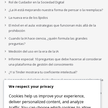
Rol de Cuidador en la Sociedad Digital
¿La IA está mejorando nuestra forma de pensar o la reemplaza?
La nueva era de los lípidos
El móvil en el aula: estrategias que funcionan más allá de la
prohibición
Cuando la IA hace ciencia, ¿quién formula las grandes
preguntas?
Medición del uso en la era de la IA
Informe especial: 10 preguntas que debe hacerse al considerar
una plataforma de gestión del conocimiento
¿Y si Tinder mostrara tu coeficiente intelectual?
La paradoja del piloto de IA: ¿Por qué crece exponencialmente la
complejidad de la IA empresarial?
We respect your privacy
Los organigramas de marketing se crearon para los canales. La
Cookies help us improve your experience,
IA acaba de dejarlos obsoletos.
deliver personalized content, and analyze
traffic. You can choose which cookies to allow