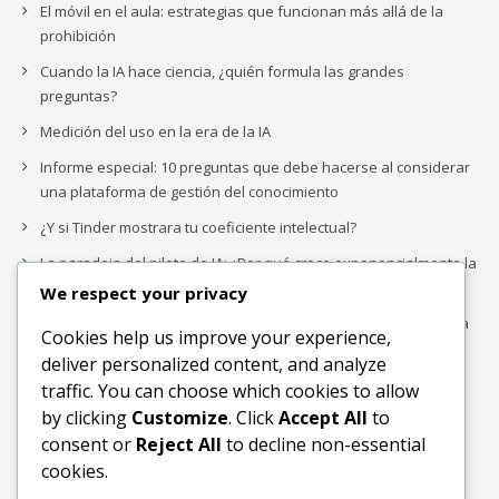
El móvil en el aula: estrategias que funcionan más allá de la
prohibición
Cuando la IA hace ciencia, ¿quién formula las grandes
preguntas?
Medición del uso en la era de la IA
Informe especial: 10 preguntas que debe hacerse al considerar
una plataforma de gestión del conocimiento
¿Y si Tinder mostrara tu coeficiente intelectual?
La paradoja del piloto de IA: ¿Por qué crece exponencialmente la
complejidad de la IA empresarial?
We respect your privacy
Los organigramas de marketing se crearon para los canales. La
Cookies help us improve your experience,
IA acaba de dejarlos obsoletos.
deliver personalized content, and analyze
traffic. You can choose which cookies to allow
by clicking
Customize
. Click
Accept All
to
Buscar
consent or
Reject All
to decline non-essential
Buscar
cookies.