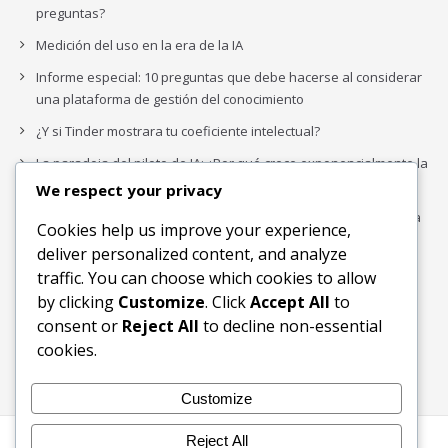
preguntas?
Medición del uso en la era de la IA
Informe especial: 10 preguntas que debe hacerse al considerar
una plataforma de gestión del conocimiento
¿Y si Tinder mostrara tu coeficiente intelectual?
La paradoja del piloto de IA: ¿Por qué crece exponencialmente la
complejidad de la IA empresarial?
We respect your privacy
Los organigramas de marketing se crearon para los canales. La
Cookies help us improve your experience,
IA acaba de dejarlos obsoletos.
deliver personalized content, and analyze
traffic. You can choose which cookies to allow
by clicking
Customize
. Click
Accept All
to
Buscar
consent or
Reject All
to decline non-essential
Buscar
cookies.
Customize
Reject All