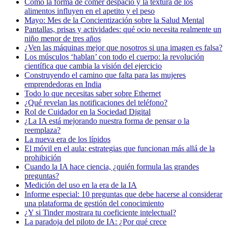
Cómo la forma de comer despacio y la textura de los
alimentos influyen en el apetito y el peso
Mayo: Mes de la Concientización sobre la Salud Mental
Pantallas, prisas y actividades: qué ocio necesita realmente un
niño menor de tres años
¿Ven las máquinas mejor que nosotros si una imagen es falsa?
Los músculos ‘hablan’ con todo el cuerpo: la revolución
científica que cambia la visión del ejercicio
Construyendo el camino que falta para las mujeres
emprendedoras en India
Todo lo que necesitas saber sobre Ethernet
¿Qué revelan las notificaciones del teléfono?
Rol de Cuidador en la Sociedad Digital
¿La IA está mejorando nuestra forma de pensar o la
reemplaza?
La nueva era de los lípidos
El móvil en el aula: estrategias que funcionan más allá de la
prohibición
Cuando la IA hace ciencia, ¿quién formula las grandes
preguntas?
Medición del uso en la era de la IA
Informe especial: 10 preguntas que debe hacerse al considerar
una plataforma de gestión del conocimiento
¿Y si Tinder mostrara tu coeficiente intelectual?
La paradoja del piloto de IA: ¿Por qué crece