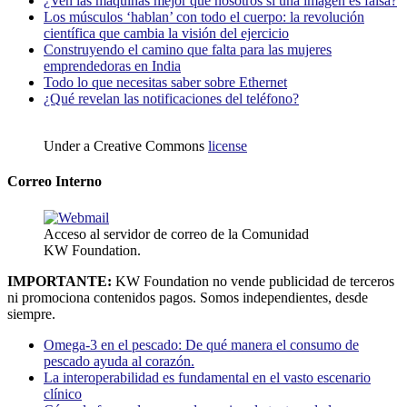
¿Ven las máquinas mejor que nosotros si una imagen es falsa?
Los músculos ‘hablan’ con todo el cuerpo: la revolución
científica que cambia la visión del ejercicio
Construyendo el camino que falta para las mujeres
emprendedoras en India
Todo lo que necesitas saber sobre Ethernet
¿Qué revelan las notificaciones del teléfono?
Under a Creative Commons
license
Correo Interno
Acceso al servidor de correo de la Comunidad
KW Foundation.
IMPORTANTE:
KW Foundation no vende publicidad de terceros
ni promociona contenidos pagos. Somos independientes, desde
siempre.
Omega-3 en el pescado: De qué manera el consumo de
pescado ayuda al corazón.
La interoperabilidad es fundamental en el vasto escenario
clínico