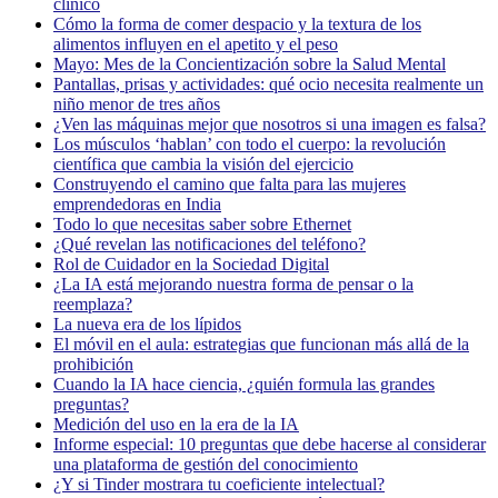
clínico
Cómo la forma de comer despacio y la textura de los
alimentos influyen en el apetito y el peso
Mayo: Mes de la Concientización sobre la Salud Mental
Pantallas, prisas y actividades: qué ocio necesita realmente un
niño menor de tres años
¿Ven las máquinas mejor que nosotros si una imagen es falsa?
Los músculos ‘hablan’ con todo el cuerpo: la revolución
científica que cambia la visión del ejercicio
Construyendo el camino que falta para las mujeres
emprendedoras en India
Todo lo que necesitas saber sobre Ethernet
¿Qué revelan las notificaciones del teléfono?
Rol de Cuidador en la Sociedad Digital
¿La IA está mejorando nuestra forma de pensar o la
reemplaza?
La nueva era de los lípidos
El móvil en el aula: estrategias que funcionan más allá de la
prohibición
Cuando la IA hace ciencia, ¿quién formula las grandes
preguntas?
Medición del uso en la era de la IA
Informe especial: 10 preguntas que debe hacerse al considerar
una plataforma de gestión del conocimiento
¿Y si Tinder mostrara tu coeficiente intelectual?