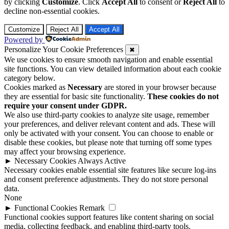
by clicking
Customize
. Click
Accept All
to consent or
Reject All
to
decline non-essential cookies.
Customize
Reject All
Accept All
Powered by
Personalize Your Cookie Preferences
✖
We use cookies to ensure smooth navigation and enable essential
site functions. You can view detailed information about each cookie
category below.
Cookies marked as
Necessary
are stored in your browser because
they are essential for basic site functionality.
These cookies do not
require your consent under GDPR.
We also use third-party cookies to analyze site usage, remember
your preferences, and deliver relevant content and ads. These will
only be activated with your consent. You can choose to enable or
disable these cookies, but please note that turning off some types
may affect your browsing experience.
►
Necessary Cookies
Always Active
Necessary cookies enable essential site features like secure log-ins
and consent preference adjustments. They do not store personal
data.
None
►
Functional Cookies
Remark
Functional cookies support features like content sharing on social
media, collecting feedback, and enabling third-party tools.