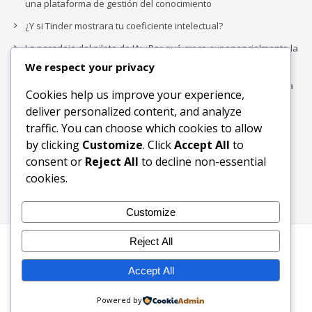
una plataforma de gestión del conocimiento
¿Y si Tinder mostrara tu coeficiente intelectual?
La paradoja del piloto de IA: ¿Por qué crece exponencialmente la
complejidad de la IA empresarial?
We respect your privacy
Los organigramas de marketing se crearon para los canales. La
Cookies help us improve your experience,
IA acaba de dejarlos obsoletos.
deliver personalized content, and analyze
traffic. You can choose which cookies to allow
by clicking
Customize
. Click
Accept All
to
Buscar
consent or
Reject All
to decline non-essential
Buscar
cookies.
Customize
Reject All
Inicio
Blog
Bloques Temáticos
Productos & Servicios
Contactos
Acerca de
Accept All
Ingreso
Powered by