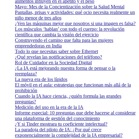
alimentos influyen en el apetito y el peso
Mayo: Mes de la Concientización sobre la Salud Mental
Pantallas, prisas y actividades: qué ocio necesita realmente un
niño menor de tres años
¿Ven las máquinas mejor que nosotros si una imagen es falsa?
Los músculos ‘hablan’ con todo el cuerpo: la revolución
científica que cambia la visión del ejercicio
Construyendo el camino que falta para las mujeres
emprendedoras en India
Todo lo que necesitas saber sobre Ethernet
¿Qué revelan las notificaciones del teléfono?
Rol de Cuidador en la Sociedad Digital
¿La IA está mejorando nuestra forma de pensar o la
reemplaza?
La nueva era de los lípidos
El móvil en el aula: estrategias que funcionan más allá de la
prohibición
Cuando la IA hace ciencia, ¿quién formula las grandes
preguntas?
Medición del uso en la era de la IA
Informe especial: 10 preguntas que debe hacerse al considerar
una plataforma de gestión del conocimiento
¿Y si Tinder mostrara tu coeficiente intelectual?
La paradoja del piloto de IA: ¿Por qué crece
exponencialmente la complejidad de la IA empresarial?