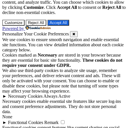
content, and analyze traffic. You can choose which cookies to allow
by clicking
Customize
. Click
Accept All
to consent or
Reject All
to
decline non-essential cookies.
Customize
Reject All
Accept All
Powered by
Personalize Your Cookie Preferences
✖
We use cookies to ensure smooth navigation and enable essential
site functions. You can view detailed information about each cookie
category below.
Cookies marked as
Necessary
are stored in your browser because
they are essential for basic site functionality.
These cookies do not
require your consent under GDPR.
We also use third-party cookies to analyze site usage, remember
your preferences, and deliver relevant content and ads. These will
only be activated with your consent. You can choose to enable or
disable these cookies, but please note that turning off some types
may affect your browsing experience.
►
Necessary Cookies
Always Active
Necessary cookies enable essential site features like secure log-ins
and consent preference adjustments. They do not store personal
data.
None
►
Functional Cookies
Remark
Functional cookies support features like content sharing on social