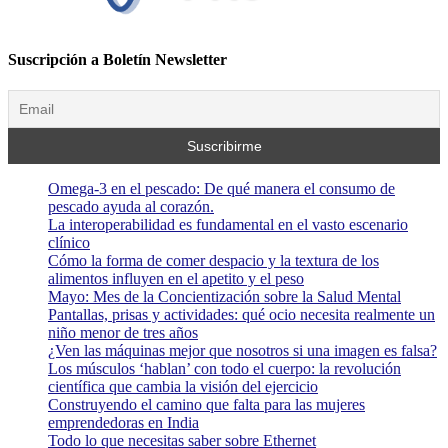
Suscripción a Boletín Newsletter
Omega-3 en el pescado: De qué manera el consumo de
pescado ayuda al corazón.
La interoperabilidad es fundamental en el vasto escenario
clínico
Cómo la forma de comer despacio y la textura de los
alimentos influyen en el apetito y el peso
Mayo: Mes de la Concientización sobre la Salud Mental
Pantallas, prisas y actividades: qué ocio necesita realmente un
niño menor de tres años
¿Ven las máquinas mejor que nosotros si una imagen es falsa?
Los músculos ‘hablan’ con todo el cuerpo: la revolución
científica que cambia la visión del ejercicio
Construyendo el camino que falta para las mujeres
emprendedoras en India
Todo lo que necesitas saber sobre Ethernet