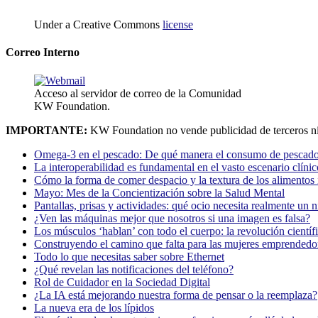
Under a Creative Commons
license
Correo Interno
Acceso al servidor de correo de la Comunidad
KW Foundation.
IMPORTANTE:
KW Foundation no vende publicidad de terceros ni
Omega-3 en el pescado: De qué manera el consumo de pescado
La interoperabilidad es fundamental en el vasto escenario clínic
Cómo la forma de comer despacio y la textura de los alimentos i
Mayo: Mes de la Concientización sobre la Salud Mental
Pantallas, prisas y actividades: qué ocio necesita realmente un 
¿Ven las máquinas mejor que nosotros si una imagen es falsa?
Los músculos ‘hablan’ con todo el cuerpo: la revolución científi
Construyendo el camino que falta para las mujeres emprendedor
Todo lo que necesitas saber sobre Ethernet
¿Qué revelan las notificaciones del teléfono?
Rol de Cuidador en la Sociedad Digital
¿La IA está mejorando nuestra forma de pensar o la reemplaza?
La nueva era de los lípidos