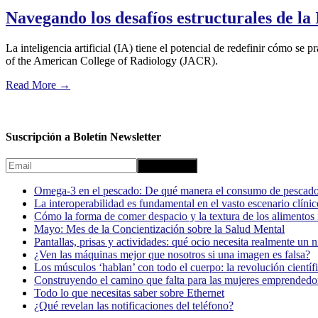
Navegando los desafíos estructurales de la 
La inteligencia artificial (IA) tiene el potencial de redefinir cómo se 
of the American College of Radiology (JACR).
Read More
→
Suscripción a Boletín Newsletter
Omega-3 en el pescado: De qué manera el consumo de pescado
La interoperabilidad es fundamental en el vasto escenario clínic
Cómo la forma de comer despacio y la textura de los alimentos i
Mayo: Mes de la Concientización sobre la Salud Mental
Pantallas, prisas y actividades: qué ocio necesita realmente un 
¿Ven las máquinas mejor que nosotros si una imagen es falsa?
Los músculos ‘hablan’ con todo el cuerpo: la revolución científi
Construyendo el camino que falta para las mujeres emprendedor
Todo lo que necesitas saber sobre Ethernet
¿Qué revelan las notificaciones del teléfono?