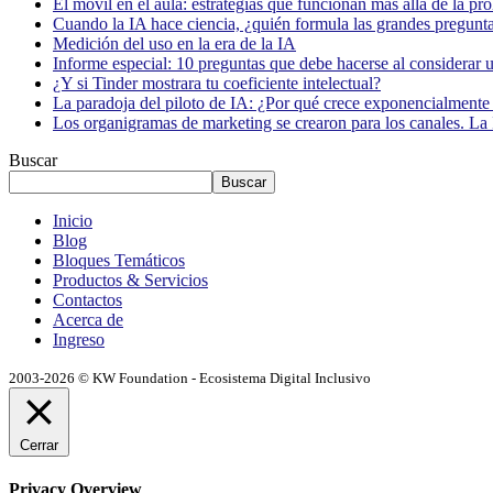
El móvil en el aula: estrategias que funcionan más allá de la pr
Cuando la IA hace ciencia, ¿quién formula las grandes pregunt
Medición del uso en la era de la IA
Informe especial: 10 preguntas que debe hacerse al considerar 
¿Y si Tinder mostrara tu coeficiente intelectual?
La paradoja del piloto de IA: ¿Por qué crece exponencialmente 
Los organigramas de marketing se crearon para los canales. La 
Buscar
Buscar
Inicio
Blog
Bloques Temáticos
Productos & Servicios
Contactos
Acerca de
Ingreso
2003-2026 © KW Foundation - Ecosistema Digital Inclusivo
Cerrar
Privacy Overview