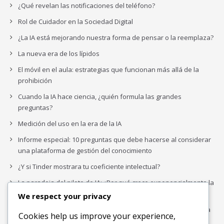
¿Qué revelan las notificaciones del teléfono?
Rol de Cuidador en la Sociedad Digital
¿La IA está mejorando nuestra forma de pensar o la reemplaza?
La nueva era de los lípidos
El móvil en el aula: estrategias que funcionan más allá de la
prohibición
Cuando la IA hace ciencia, ¿quién formula las grandes
preguntas?
Medición del uso en la era de la IA
Informe especial: 10 preguntas que debe hacerse al considerar
una plataforma de gestión del conocimiento
¿Y si Tinder mostrara tu coeficiente intelectual?
La paradoja del piloto de IA: ¿Por qué crece exponencialmente la
complejidad de la IA empresarial?
We respect your privacy
Los organigramas de marketing se crearon para los canales. La
Cookies help us improve your experience,
IA acaba de dejarlos obsoletos.