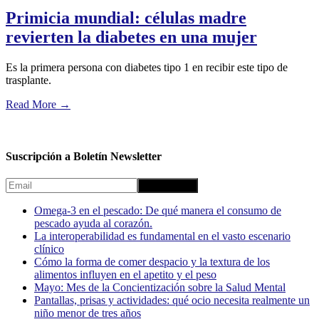
Primicia mundial: células madre
revierten la diabetes en una mujer
Es la primera persona con diabetes tipo 1 en recibir este tipo de
trasplante.
Read More
→
Suscripción a Boletín Newsletter
Omega-3 en el pescado: De qué manera el consumo de
pescado ayuda al corazón.
La interoperabilidad es fundamental en el vasto escenario
clínico
Cómo la forma de comer despacio y la textura de los
alimentos influyen en el apetito y el peso
Mayo: Mes de la Concientización sobre la Salud Mental
Pantallas, prisas y actividades: qué ocio necesita realmente un
niño menor de tres años