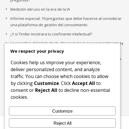
preguntas?
Medición del uso en la era de la IA
Informe especial: 10 preguntas que debe hacerse al considerar
una plataforma de gestión del conocimiento
¿Y si Tinder mostrara tu coeficiente intelectual?
La paradoja del piloto de IA: ¿Por qué crece exponencialmente la
complejidad de la IA empresarial?
We respect your privacy
Los organigramas de marketing se crearon para los canales. La
Cookies help us improve your experience,
IA acaba de dejarlos obsoletos.
deliver personalized content, and analyze
traffic. You can choose which cookies to allow
by clicking
Customize
. Click
Accept All
to
Buscar
consent or
Reject All
to decline non-essential
Buscar
cookies.
Customize
Reject All
Inicio
Blog
Bloques Temáticos