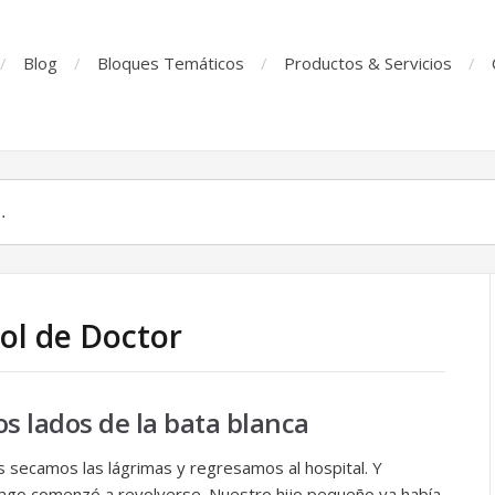
Blog
Bloques Temáticos
Productos & Servicios
Rol de Doctor
 lados de la bata blanca
 secamos las lágrimas y regresamos al hospital. Y
go comenzó a revolverse. Nuestro hijo pequeño ya había