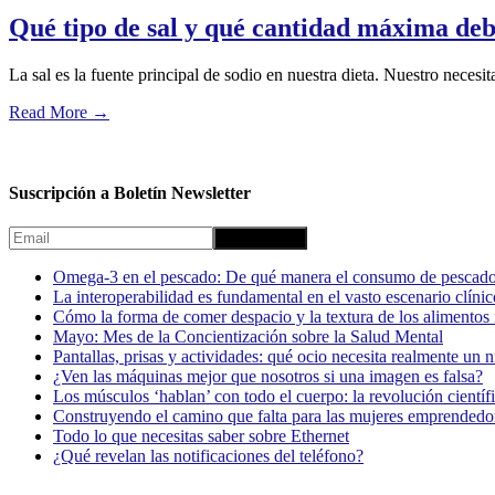
Qué tipo de sal y qué cantidad máxima deb
La sal es la fuente principal de sodio en nuestra dieta. Nuestro neces
Read More
→
Suscripción a Boletín Newsletter
Omega-3 en el pescado: De qué manera el consumo de pescado
La interoperabilidad es fundamental en el vasto escenario clínic
Cómo la forma de comer despacio y la textura de los alimentos i
Mayo: Mes de la Concientización sobre la Salud Mental
Pantallas, prisas y actividades: qué ocio necesita realmente un 
¿Ven las máquinas mejor que nosotros si una imagen es falsa?
Los músculos ‘hablan’ con todo el cuerpo: la revolución científi
Construyendo el camino que falta para las mujeres emprendedor
Todo lo que necesitas saber sobre Ethernet
¿Qué revelan las notificaciones del teléfono?