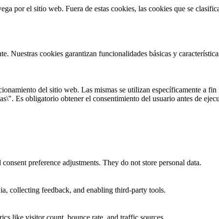
vega por el sitio web. Fuera de estas cookies, las cookies que se clasi
te. Nuestras cookies garantizan funcionalidades básicas y característi
onamiento del sitio web. Las mismas se utilizan específicamente a fin r
s\". Es obligatorio obtener el consentimiento del usuario antes de ejecu
nd consent preference adjustments. They do not store personal data.
a, collecting feedback, and enabling third-party tools.
ics like visitor count, bounce rate, and traffic sources.