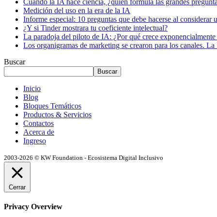
Cuando la IA hace ciencia, ¿quién formula las grandes pregunt
Medición del uso en la era de la IA
Informe especial: 10 preguntas que debe hacerse al considerar 
¿Y si Tinder mostrara tu coeficiente intelectual?
La paradoja del piloto de IA: ¿Por qué crece exponencialmente 
Los organigramas de marketing se crearon para los canales. La 
Buscar
Buscar
Inicio
Blog
Bloques Temáticos
Productos & Servicios
Contactos
Acerca de
Ingreso
2003-2026 © KW Foundation - Ecosistema Digital Inclusivo
Cerrar
Privacy Overview