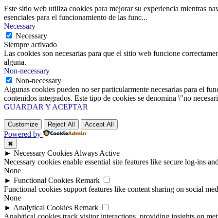
Este sitio web utiliza cookies para mejorar su experiencia mientras na
esenciales para el funcionamiento de las func
...
Necessary
Necessary
Siempre activado
Las cookies son necesarias para que el sitio web funcione correctamen
alguna.
Non-necessary
Non-necessary
Algunas cookies pueden no ser particularmente necesarias para el funci
contenidos integrados. Este tipo de cookies se denomina \"no necesaria
GUARDAR Y ACEPTAR
Customize
Reject All
Accept All
Powered by
✖
►
Necessary Cookies
Always Active
Necessary cookies enable essential site features like secure log-ins a
None
►
Functional Cookies
Remark
Functional cookies support features like content sharing on social medi
None
►
Analytical Cookies
Remark
Analytical cookies track visitor interactions, providing insights on metr