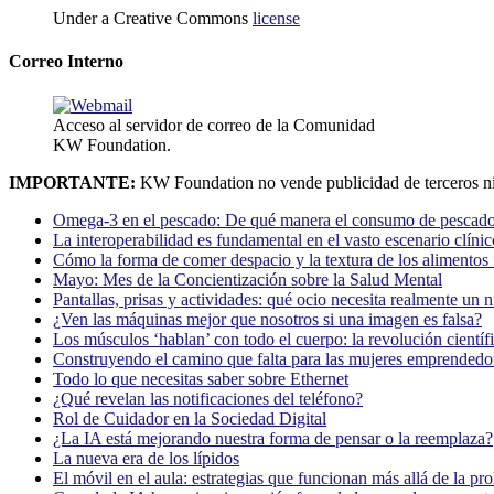
Under a Creative Commons
license
Correo Interno
Acceso al servidor de correo de la Comunidad
KW Foundation.
IMPORTANTE:
KW Foundation no vende publicidad de terceros ni
Omega-3 en el pescado: De qué manera el consumo de pescado
La interoperabilidad es fundamental en el vasto escenario clínic
Cómo la forma de comer despacio y la textura de los alimentos i
Mayo: Mes de la Concientización sobre la Salud Mental
Pantallas, prisas y actividades: qué ocio necesita realmente un 
¿Ven las máquinas mejor que nosotros si una imagen es falsa?
Los músculos ‘hablan’ con todo el cuerpo: la revolución científi
Construyendo el camino que falta para las mujeres emprendedor
Todo lo que necesitas saber sobre Ethernet
¿Qué revelan las notificaciones del teléfono?
Rol de Cuidador en la Sociedad Digital
¿La IA está mejorando nuestra forma de pensar o la reemplaza?
La nueva era de los lípidos
El móvil en el aula: estrategias que funcionan más allá de la pr