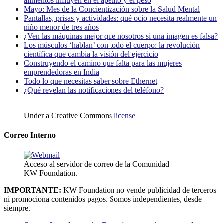
alimentos influyen en el apetito y el peso
Mayo: Mes de la Concientización sobre la Salud Mental
Pantallas, prisas y actividades: qué ocio necesita realmente un
niño menor de tres años
¿Ven las máquinas mejor que nosotros si una imagen es falsa?
Los músculos ‘hablan’ con todo el cuerpo: la revolución
científica que cambia la visión del ejercicio
Construyendo el camino que falta para las mujeres
emprendedoras en India
Todo lo que necesitas saber sobre Ethernet
¿Qué revelan las notificaciones del teléfono?
Under a Creative Commons
license
Correo Interno
Acceso al servidor de correo de la Comunidad
KW Foundation.
IMPORTANTE:
KW Foundation no vende publicidad de terceros
ni promociona contenidos pagos. Somos independientes, desde
siempre.