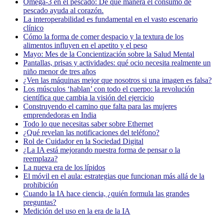
Omega-3 en el pescado: De qué manera el consumo de
pescado ayuda al corazón.
La interoperabilidad es fundamental en el vasto escenario
clínico
Cómo la forma de comer despacio y la textura de los
alimentos influyen en el apetito y el peso
Mayo: Mes de la Concientización sobre la Salud Mental
Pantallas, prisas y actividades: qué ocio necesita realmente un
niño menor de tres años
¿Ven las máquinas mejor que nosotros si una imagen es falsa?
Los músculos ‘hablan’ con todo el cuerpo: la revolución
científica que cambia la visión del ejercicio
Construyendo el camino que falta para las mujeres
emprendedoras en India
Todo lo que necesitas saber sobre Ethernet
¿Qué revelan las notificaciones del teléfono?
Rol de Cuidador en la Sociedad Digital
¿La IA está mejorando nuestra forma de pensar o la
reemplaza?
La nueva era de los lípidos
El móvil en el aula: estrategias que funcionan más allá de la
prohibición
Cuando la IA hace ciencia, ¿quién formula las grandes
preguntas?
Medición del uso en la era de la IA