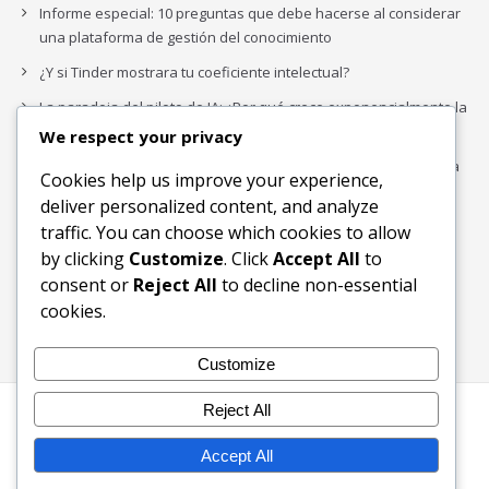
Informe especial: 10 preguntas que debe hacerse al considerar
una plataforma de gestión del conocimiento
¿Y si Tinder mostrara tu coeficiente intelectual?
La paradoja del piloto de IA: ¿Por qué crece exponencialmente la
complejidad de la IA empresarial?
We respect your privacy
Los organigramas de marketing se crearon para los canales. La
Cookies help us improve your experience,
IA acaba de dejarlos obsoletos.
deliver personalized content, and analyze
traffic. You can choose which cookies to allow
by clicking
Customize
. Click
Accept All
to
Buscar
consent or
Reject All
to decline non-essential
Buscar
cookies.
Customize
Reject All
Inicio
Blog
Bloques Temáticos
Productos & Servicios
Contactos
Acerca de
Accept All
Ingreso