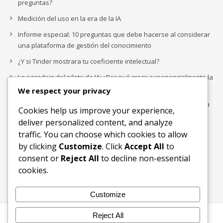
preguntas?
Medición del uso en la era de la IA
Informe especial: 10 preguntas que debe hacerse al considerar
una plataforma de gestión del conocimiento
¿Y si Tinder mostrara tu coeficiente intelectual?
La paradoja del piloto de IA: ¿Por qué crece exponencialmente la
complejidad de la IA empresarial?
We respect your privacy
Los organigramas de marketing se crearon para los canales. La
Cookies help us improve your experience,
IA acaba de dejarlos obsoletos.
deliver personalized content, and analyze
traffic. You can choose which cookies to allow
by clicking
Customize
. Click
Accept All
to
Buscar
consent or
Reject All
to decline non-essential
Buscar
cookies.
Customize
Reject All
Inicio
Blog
Bloques Temáticos