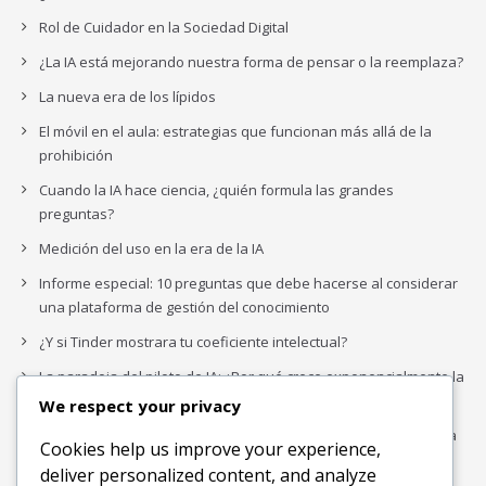
Rol de Cuidador en la Sociedad Digital
¿La IA está mejorando nuestra forma de pensar o la reemplaza?
La nueva era de los lípidos
El móvil en el aula: estrategias que funcionan más allá de la
prohibición
Cuando la IA hace ciencia, ¿quién formula las grandes
preguntas?
Medición del uso en la era de la IA
Informe especial: 10 preguntas que debe hacerse al considerar
una plataforma de gestión del conocimiento
¿Y si Tinder mostrara tu coeficiente intelectual?
La paradoja del piloto de IA: ¿Por qué crece exponencialmente la
complejidad de la IA empresarial?
We respect your privacy
Los organigramas de marketing se crearon para los canales. La
Cookies help us improve your experience,
IA acaba de dejarlos obsoletos.
deliver personalized content, and analyze