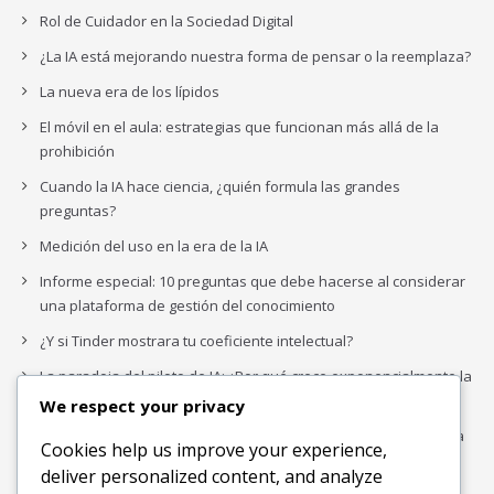
Rol de Cuidador en la Sociedad Digital
¿La IA está mejorando nuestra forma de pensar o la reemplaza?
La nueva era de los lípidos
El móvil en el aula: estrategias que funcionan más allá de la
prohibición
Cuando la IA hace ciencia, ¿quién formula las grandes
preguntas?
Medición del uso en la era de la IA
Informe especial: 10 preguntas que debe hacerse al considerar
una plataforma de gestión del conocimiento
¿Y si Tinder mostrara tu coeficiente intelectual?
La paradoja del piloto de IA: ¿Por qué crece exponencialmente la
complejidad de la IA empresarial?
We respect your privacy
Los organigramas de marketing se crearon para los canales. La
Cookies help us improve your experience,
IA acaba de dejarlos obsoletos.
deliver personalized content, and analyze