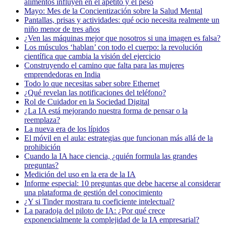
alimentos influyen en el apetito y el peso
Mayo: Mes de la Concientización sobre la Salud Mental
Pantallas, prisas y actividades: qué ocio necesita realmente un
niño menor de tres años
¿Ven las máquinas mejor que nosotros si una imagen es falsa?
Los músculos ‘hablan’ con todo el cuerpo: la revolución
científica que cambia la visión del ejercicio
Construyendo el camino que falta para las mujeres
emprendedoras en India
Todo lo que necesitas saber sobre Ethernet
¿Qué revelan las notificaciones del teléfono?
Rol de Cuidador en la Sociedad Digital
¿La IA está mejorando nuestra forma de pensar o la
reemplaza?
La nueva era de los lípidos
El móvil en el aula: estrategias que funcionan más allá de la
prohibición
Cuando la IA hace ciencia, ¿quién formula las grandes
preguntas?
Medición del uso en la era de la IA
Informe especial: 10 preguntas que debe hacerse al considerar
una plataforma de gestión del conocimiento
¿Y si Tinder mostrara tu coeficiente intelectual?
La paradoja del piloto de IA: ¿Por qué crece
exponencialmente la complejidad de la IA empresarial?