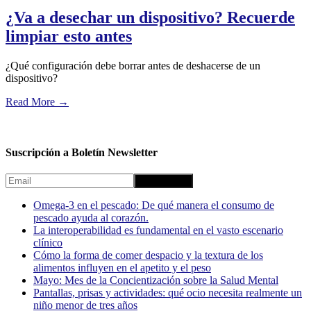
¿Va a desechar un dispositivo? Recuerde
limpiar esto antes
¿Qué configuración debe borrar antes de deshacerse de un
dispositivo?
Read More
→
Suscripción a Boletín Newsletter
Omega-3 en el pescado: De qué manera el consumo de
pescado ayuda al corazón.
La interoperabilidad es fundamental en el vasto escenario
clínico
Cómo la forma de comer despacio y la textura de los
alimentos influyen en el apetito y el peso
Mayo: Mes de la Concientización sobre la Salud Mental
Pantallas, prisas y actividades: qué ocio necesita realmente un
niño menor de tres años