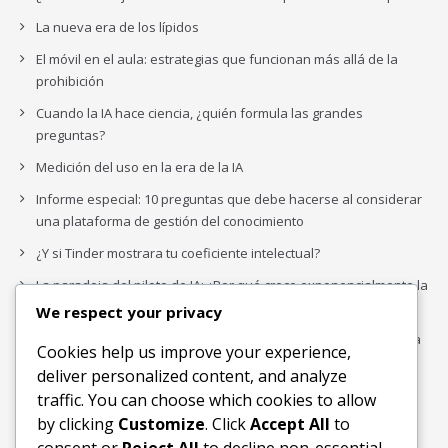
La nueva era de los lípidos
El móvil en el aula: estrategias que funcionan más allá de la
prohibición
Cuando la IA hace ciencia, ¿quién formula las grandes
preguntas?
Medición del uso en la era de la IA
Informe especial: 10 preguntas que debe hacerse al considerar
una plataforma de gestión del conocimiento
¿Y si Tinder mostrara tu coeficiente intelectual?
La paradoja del piloto de IA: ¿Por qué crece exponencialmente la
complejidad de la IA empresarial?
We respect your privacy
Los organigramas de marketing se crearon para los canales. La
Cookies help us improve your experience,
IA acaba de dejarlos obsoletos.
deliver personalized content, and analyze
traffic. You can choose which cookies to allow
by clicking
Customize
. Click
Accept All
to
Buscar
consent or
Reject All
to decline non-essential