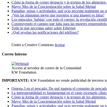
Cómo la forma de comer despacio y la textura de los alimentos i
Mayo: Mes de la Concientización sobre la Salud Mental
Pantallas, prisas y actividades: qué ocio necesita realmente un 
¿Ven las máquinas mejor que nosotros si una imagen es falsa?
Los músculos ‘hablan’ con todo el cuerpo: la revolución científi
Construyendo el camino que falta para las mujeres emprendedor
Todo lo que necesitas saber sobre Ethernet
¿Qué revelan las notificaciones del teléfono?
Under a Creative Commons
license
Correo Interno
Acceso al servidor de correo de la Comunidad
KW Foundation.
IMPORTANTE:
KW Foundation no vende publicidad de terceros ni
Omega-3 en el pescado: De qué manera el consumo de pescado
La interoperabilidad es fundamental en el vasto escenario clínic
Cómo la forma de comer despacio y la textura de los alimentos i
Mayo: Mes de la Concientización sobre la Salud Mental
Pantallas, prisas y actividades: qué ocio necesita realmente un 