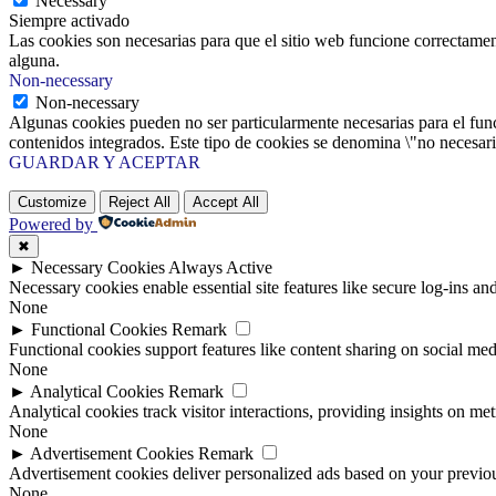
Necessary
Siempre activado
Las cookies son necesarias para que el sitio web funcione correctamen
alguna.
Non-necessary
Non-necessary
Algunas cookies pueden no ser particularmente necesarias para el funci
contenidos integrados. Este tipo de cookies se denomina \"no necesaria
GUARDAR Y ACEPTAR
Customize
Reject All
Accept All
Powered by
✖
►
Necessary Cookies
Always Active
Necessary cookies enable essential site features like secure log-ins a
None
►
Functional Cookies
Remark
Functional cookies support features like content sharing on social medi
None
►
Analytical Cookies
Remark
Analytical cookies track visitor interactions, providing insights on metr
None
►
Advertisement Cookies
Remark
Advertisement cookies deliver personalized ads based on your previous
None