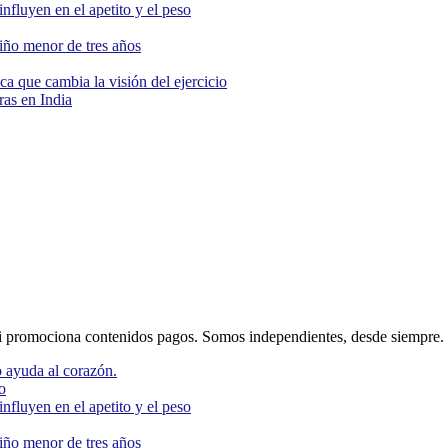
nfluyen en el apetito y el peso
niño menor de tres años
ca que cambia la visión del ejercicio
as en India
 promociona contenidos pagos. Somos independientes, desde siempre.
 ayuda al corazón.
o
nfluyen en el apetito y el peso
niño menor de tres años