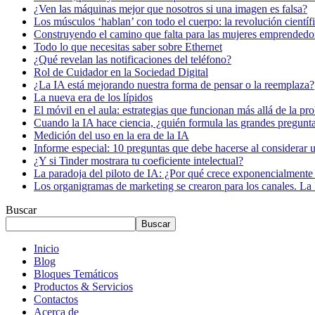
¿Ven las máquinas mejor que nosotros si una imagen es falsa?
Los músculos ‘hablan’ con todo el cuerpo: la revolución científi
Construyendo el camino que falta para las mujeres emprendedor
Todo lo que necesitas saber sobre Ethernet
¿Qué revelan las notificaciones del teléfono?
Rol de Cuidador en la Sociedad Digital
¿La IA está mejorando nuestra forma de pensar o la reemplaza?
La nueva era de los lípidos
El móvil en el aula: estrategias que funcionan más allá de la pr
Cuando la IA hace ciencia, ¿quién formula las grandes pregunt
Medición del uso en la era de la IA
Informe especial: 10 preguntas que debe hacerse al considerar 
¿Y si Tinder mostrara tu coeficiente intelectual?
La paradoja del piloto de IA: ¿Por qué crece exponencialmente 
Los organigramas de marketing se crearon para los canales. La 
Buscar
Buscar
Inicio
Blog
Bloques Temáticos
Productos & Servicios
Contactos
Acerca de