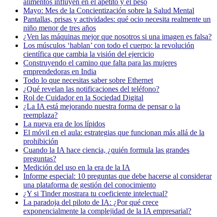
alimentos influyen en el apetito y el peso
Mayo: Mes de la Concientización sobre la Salud Mental
Pantallas, prisas y actividades: qué ocio necesita realmente un
niño menor de tres años
¿Ven las máquinas mejor que nosotros si una imagen es falsa?
Los músculos ‘hablan’ con todo el cuerpo: la revolución
científica que cambia la visión del ejercicio
Construyendo el camino que falta para las mujeres
emprendedoras en India
Todo lo que necesitas saber sobre Ethernet
¿Qué revelan las notificaciones del teléfono?
Rol de Cuidador en la Sociedad Digital
¿La IA está mejorando nuestra forma de pensar o la
reemplaza?
La nueva era de los lípidos
El móvil en el aula: estrategias que funcionan más allá de la
prohibición
Cuando la IA hace ciencia, ¿quién formula las grandes
preguntas?
Medición del uso en la era de la IA
Informe especial: 10 preguntas que debe hacerse al considerar
una plataforma de gestión del conocimiento
¿Y si Tinder mostrara tu coeficiente intelectual?
La paradoja del piloto de IA: ¿Por qué crece
exponencialmente la complejidad de la IA empresarial?