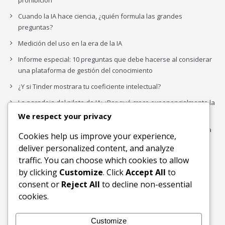
prohibición
Cuando la IA hace ciencia, ¿quién formula las grandes
preguntas?
Medición del uso en la era de la IA
Informe especial: 10 preguntas que debe hacerse al considerar
una plataforma de gestión del conocimiento
¿Y si Tinder mostrara tu coeficiente intelectual?
La paradoja del piloto de IA: ¿Por qué crece exponencialmente la
complejidad de la IA empresarial?
We respect your privacy
Los organigramas de marketing se crearon para los canales. La
Cookies help us improve your experience,
IA acaba de dejarlos obsoletos.
deliver personalized content, and analyze
traffic. You can choose which cookies to allow
by clicking
Customize
. Click
Accept All
to
Buscar
consent or
Reject All
to decline non-essential
Buscar
cookies.
Customize