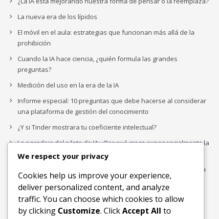
¿La IA está mejorando nuestra forma de pensar o la reemplaza?
La nueva era de los lípidos
El móvil en el aula: estrategias que funcionan más allá de la
prohibición
Cuando la IA hace ciencia, ¿quién formula las grandes
preguntas?
Medición del uso en la era de la IA
Informe especial: 10 preguntas que debe hacerse al considerar
una plataforma de gestión del conocimiento
¿Y si Tinder mostrara tu coeficiente intelectual?
La paradoja del piloto de IA: ¿Por qué crece exponencialmente la
complejidad de la IA empresarial?
We respect your privacy
Los organigramas de marketing se crearon para los canales. La
Cookies help us improve your experience,
IA acaba de dejarlos obsoletos.
deliver personalized content, and analyze
traffic. You can choose which cookies to allow
by clicking
Customize
. Click
Accept All
to
Buscar